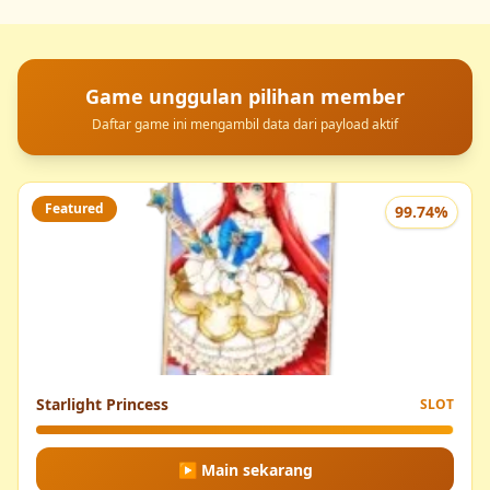
Game unggulan pilihan member
Daftar game ini mengambil data dari payload aktif
Featured
99.74%
Starlight Princess
SLOT
▶ Main sekarang