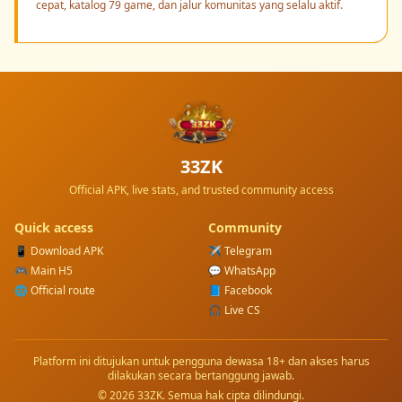
cepat, katalog 79 game, dan jalur komunitas yang selalu aktif.
33ZK
Official APK, live stats, and trusted community access
Quick access
Community
📱 Download APK
✈️ Telegram
🎮 Main H5
💬 WhatsApp
🌐 Official route
📘 Facebook
🎧 Live CS
Platform ini ditujukan untuk pengguna dewasa 18+ dan akses harus
dilakukan secara bertanggung jawab.
© 2026 33ZK. Semua hak cipta dilindungi.