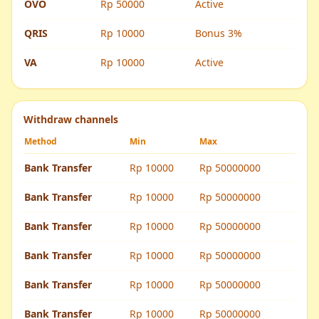
OVO
Rp 50000
Active
QRIS
Rp 10000
Bonus 3%
VA
Rp 10000
Active
Withdraw channels
Method
Min
Max
Bank Transfer
Rp 10000
Rp 50000000
Bank Transfer
Rp 10000
Rp 50000000
Bank Transfer
Rp 10000
Rp 50000000
Bank Transfer
Rp 10000
Rp 50000000
Bank Transfer
Rp 10000
Rp 50000000
Bank Transfer
Rp 10000
Rp 50000000