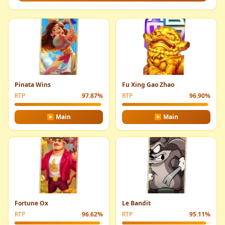
Pinata Wins
Fu Xing Gao Zhao
RTP
97.87%
RTP
96.90%
▶ Main
▶ Main
Fortune Ox
Le Bandit
RTP
96.62%
RTP
95.11%