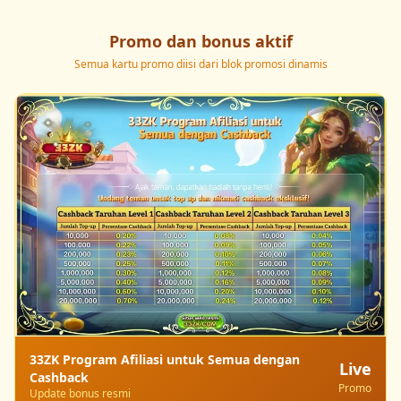
Promo dan bonus aktif
Semua kartu promo diisi dari blok promosi dinamis
33ZK Program Afiliasi untuk Semua dengan
Live
Cashback
Promo
Update bonus resmi