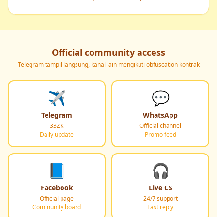
Official community access
Telegram tampil langsung, kanal lain mengikuti obfuscation kontrak
✈️
💬
Telegram
WhatsApp
33ZK
Official channel
Daily update
Promo feed
📘
🎧
Facebook
Live CS
Official page
24/7 support
Community board
Fast reply