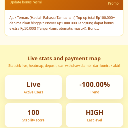
Update bonus resmi
Promo
Ajak Teman. [Hadiah Rahasia Tambahan!] Top-up total Rp100.000+
dan mainkan hingga turnover Rp1.000.000 Langsung dapat bonus
ekstra Rp50.000! (Tanpa klaim, otomatis masuk!). Bonu...
Live stats and payment map
Statistik live, heatmap, deposit, dan withdraw diambil dari kontrak aktif
Live
-100.00%
Active users
Trend
100
HIGH
Stability score
Last level