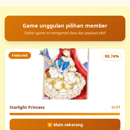
Game unggulan pilihan member
Daftar game ini mengambil data dari payload aktif
Featured
99.74%
Starlight Princess
SLOT
▶ Main sekarang