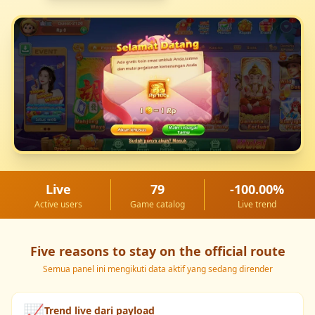
Live
79
-100.00%
Active users
Game catalog
Live trend
Five reasons to stay on the official route
Semua panel ini mengikuti data aktif yang sedang dirender
📈
Trend live dari payload