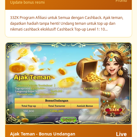
Promo
Update bonus resmi
33ZK Program Afiliasi untuk Semua dengan Cashback. Ajak teman,
dapatkan hadiah tanpa henti! Undang teman untuk top up dan
nikmati cashback eksklusif! Cashback Top-up Level 1: 10...
Live
Ajak Teman - Bonus Undangan