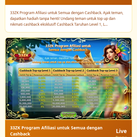
33ZK Program Afiliasi untuk Semua dengan Cashback. Ajak teman,
dapatkan hadiah tanpa henti! Undang teman untuk top up dan
nikmati cashback eksklusif! Cashback Taruhan Level 1, L...
33ZK Program Afiliasi untuk Semua dengan
Live
Cashback