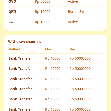
OVO
Rp 50000
Active
QRIS
Rp 10000
Bonus 3%
VA
Rp 10000
Active
Withdraw channels
Method
Min
Max
Bank Transfer
Rp 10000
Rp 50000000
Bank Transfer
Rp 10000
Rp 50000000
Bank Transfer
Rp 10000
Rp 50000000
Bank Transfer
Rp 10000
Rp 50000000
Bank Transfer
Rp 10000
Rp 50000000
Bank Transfer
Rp 10000
Rp 50000000