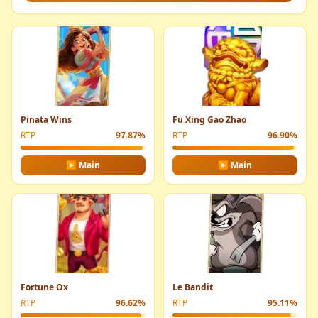
Pinata Wins
Fu Xing Gao Zhao
RTP
97.87%
RTP
96.90%
▶ Main
▶ Main
Fortune Ox
Le Bandit
RTP
96.62%
RTP
95.11%