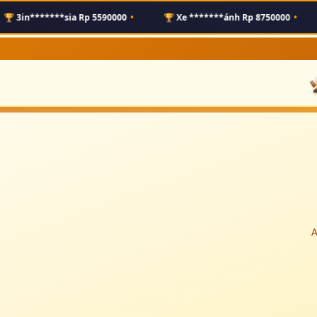
*****sia
Rp 5590000
•
🏆
Xe *******ánh
Rp 8750000
•
🏆
us*
A