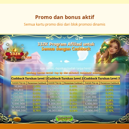
Promo dan bonus aktif
Semua kartu promo diisi dari blok promosi dinamis