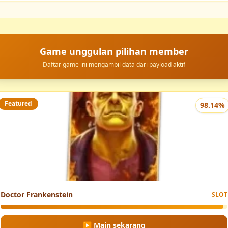
Game unggulan pilihan member
Daftar game ini mengambil data dari payload aktif
Featured
98.14%
Doctor Frankenstein
SLOT
▶ Main sekarang