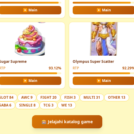
▶ Main
▶ Main
Sugar Supreme
Olympus Super Scatter
RTP
93.12%
RTP
92.29
▶ Main
▶ Main
SLOT 84
AWC 9
FIGHT 20
FISH 3
MULTI 31
OTHER 13
SABA 6
SINGLE 8
TCG 3
WE 13
🎰 Jelajahi katalog game