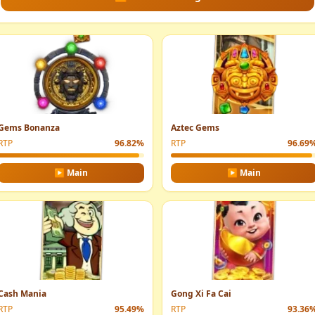
Gems Bonanza
Aztec Gems
RTP
96.82%
RTP
96.69
▶ Main
▶ Main
Cash Mania
Gong Xi Fa Cai
RTP
95.49%
RTP
93.36