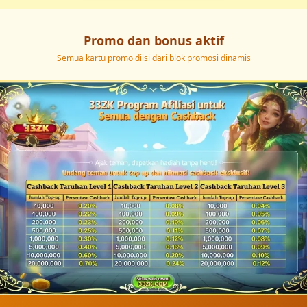
Promo dan bonus aktif
Semua kartu promo diisi dari blok promosi dinamis