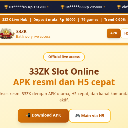
****65
Rp 151200
•
🏆
us*****63
Rp 295800
•
🏆
viv*******7
33ZK Live Hub | Deposit mulai Rp 10000 | 79 games | Trend 0.00%
33ZK
APK
H
Batik ivory live access
Official live access
33ZK Slot Online
APK resmi dan H5 cepat
kses resmi 33ZK dengan APK utama, H5 cepat, dan kanal komunit
aktif.
📲 Download APK
🎮 Main via H5