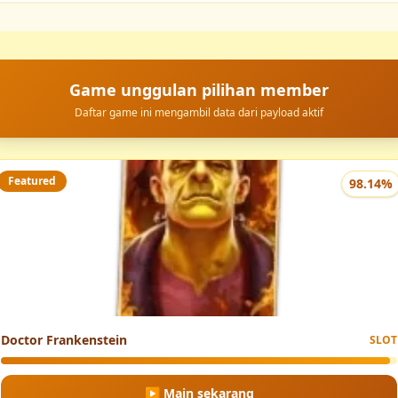
Game unggulan pilihan member
Daftar game ini mengambil data dari payload aktif
Featured
98.14%
Doctor Frankenstein
SLOT
▶ Main sekarang