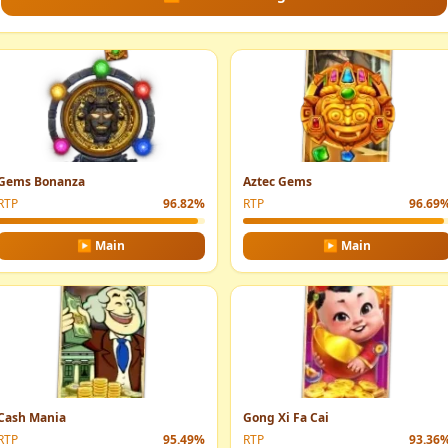
Gems Bonanza
Aztec Gems
RTP
96.82%
RTP
96.69
▶ Main
▶ Main
Cash Mania
Gong Xi Fa Cai
RTP
95.49%
RTP
93.36