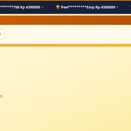
98
Rp 4390000
•
🏆
Pew*********Emp
Rp 4360000
•
🏆
3in***
5
as