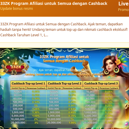
Live
33ZK Program Afiliasi untuk Semua dengan Cashback
Update bonus resmi
Promo
33ZK Program Afiliasi untuk Semua dengan Cashback. Ajak teman, dapatkan
hadiah tanpa henti! Undang teman untuk top up dan nikmati cashback eksklusif!
Cashback Taruhan Level 1, L...