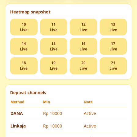
Heatmap snapshot
10
11
12
13
Live
Live
Live
Live
14
15
16
17
Live
Live
Live
Live
18
19
20
21
Live
Live
Live
Live
Deposit channels
Method
Min
Note
DANA
Rp 10000
Active
Linkaja
Rp 10000
Active