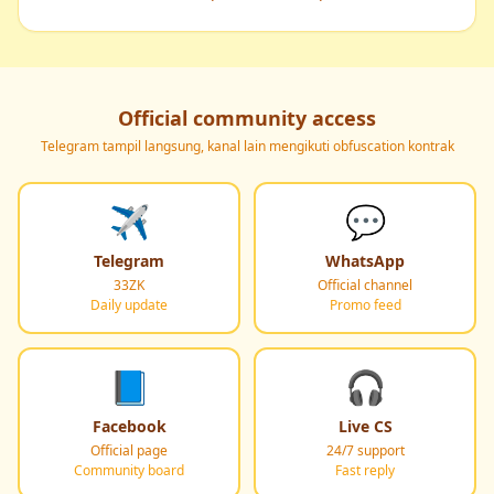
Official community access
Telegram tampil langsung, kanal lain mengikuti obfuscation kontrak
✈️
💬
Telegram
WhatsApp
33ZK
Official channel
Daily update
Promo feed
📘
🎧
Facebook
Live CS
Official page
24/7 support
Community board
Fast reply