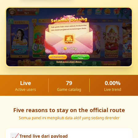
Live
79
0.00%
Active users
Game catalog
Live trend
Five reasons to stay on the official route
Semua panel ini mengikuti data aktif yang sedang dirender
📈
Trend live dari payload