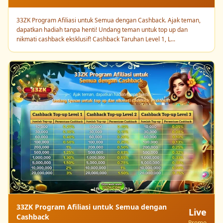
33ZK Program Afiliasi untuk Semua dengan Cashback. Ajak teman,
dapatkan hadiah tanpa henti! Undang teman untuk top up dan
nikmati cashback eksklusif! Cashback Taruhan Level 1, L...
33ZK Program Afiliasi untuk Semua dengan
Live
Cashback
Promo