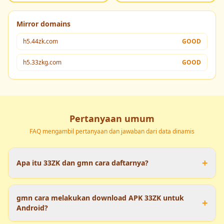
Mirror domains
h5.44zk.com
GOOD
h5.33zkg.com
GOOD
Pertanyaan umum
FAQ mengambil pertanyaan dan jawaban dari data dinamis
+
Apa itu 33ZK dan gmn cara daftarnya?
gmn cara melakukan download APK 33ZK untuk
+
Android?