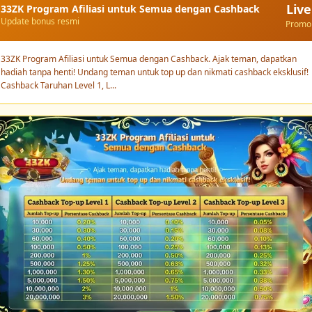
Live
33ZK Program Afiliasi untuk Semua dengan Cashback
Update bonus resmi
Promo
33ZK Program Afiliasi untuk Semua dengan Cashback. Ajak teman, dapatkan
hadiah tanpa henti! Undang teman untuk top up dan nikmati cashback eksklusif!
Cashback Taruhan Level 1, L...