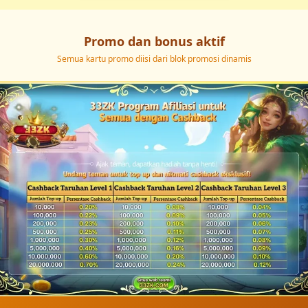
Promo dan bonus aktif
Semua kartu promo diisi dari blok promosi dinamis