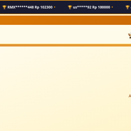
*****448
Rp 102300
•
🏆
us*****92
Rp 100000
•
🏆
ad******
A