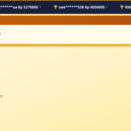
a
Rp 5270000
•
🏆
swe******538
Rp 6050000
•
🏆
RMX******4
5
as