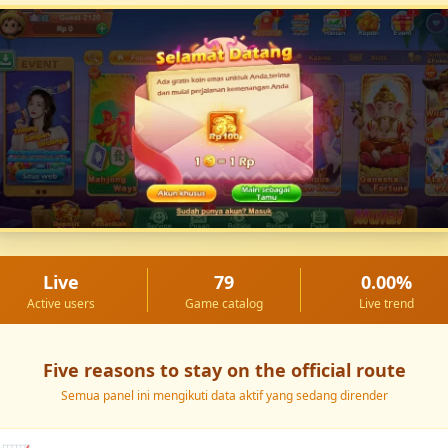
Live
79
0.00%
Active users
Game catalog
Live trend
Five reasons to stay on the official route
Semua panel ini mengikuti data aktif yang sedang dirender