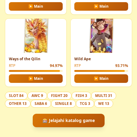
▶ Main
▶ Main
Ways of the Qilin
Wild Ape
RTP
94.97%
RTP
93.71%
▶ Main
▶ Main
SLOT 84
AWC 9
FIGHT 20
FISH 3
MULTI 31
OTHER 13
SABA 6
SINGLE 8
TCG 3
WE 13
🎰 Jelajahi katalog game