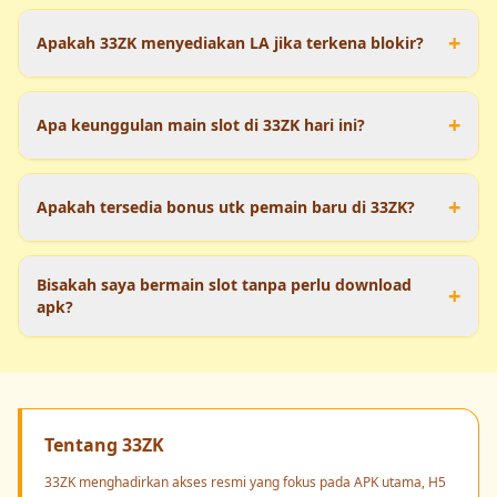
+
Apakah 33ZK menyediakan LA jika terkena blokir?
+
Apa keunggulan main slot di 33ZK hari ini?
+
Apakah tersedia bonus utk pemain baru di 33ZK?
Bisakah saya bermain slot tanpa perlu download
+
apk?
Tentang 33ZK
33ZK menghadirkan akses resmi yang fokus pada APK utama, H5