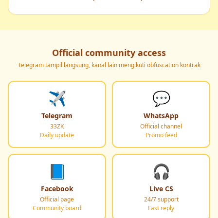
Official community access
Telegram tampil langsung, kanal lain mengikuti obfuscation kontrak
✈️
💬
Telegram
WhatsApp
33ZK
Official channel
Daily update
Promo feed
📘
🎧
Facebook
Live CS
Official page
24/7 support
Community board
Fast reply