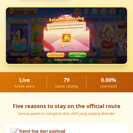
Live
79
0.00%
Active users
Game catalog
Live trend
Five reasons to stay on the official route
Semua panel ini mengikuti data aktif yang sedang dirender
📈
Trend live dari payload