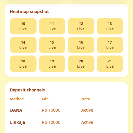
Heatmap snapshot
10
11
12
13
Live
Live
Live
Live
14
15
16
17
Live
Live
Live
Live
18
19
20
21
Live
Live
Live
Live
Deposit channels
Method
Min
Note
DANA
Rp 10000
Active
Linkaja
Rp 10000
Active