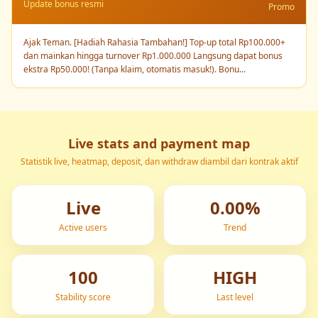
Update bonus resmi
Promo
Ajak Teman. [Hadiah Rahasia Tambahan!] Top-up total Rp100.000+
dan mainkan hingga turnover Rp1.000.000 Langsung dapat bonus
ekstra Rp50.000! (Tanpa klaim, otomatis masuk!). Bonu...
Live stats and payment map
Statistik live, heatmap, deposit, dan withdraw diambil dari kontrak aktif
Live
0.00%
Active users
Trend
100
HIGH
Stability score
Last level