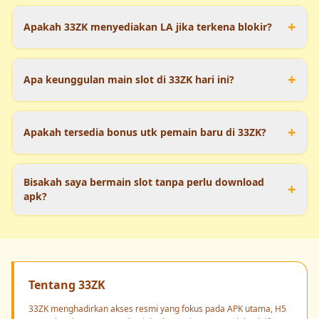
+
Apakah 33ZK menyediakan LA jika terkena blokir?
+
Apa keunggulan main slot di 33ZK hari ini?
+
Apakah tersedia bonus utk pemain baru di 33ZK?
Bisakah saya bermain slot tanpa perlu download
+
apk?
Tentang 33ZK
33ZK menghadirkan akses resmi yang fokus pada APK utama, H5