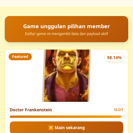
Game unggulan pilihan member
Daftar game ini mengambil data dari payload aktif
Featured
98.14%
Doctor Frankenstein
SLOT
▶ Main sekarang